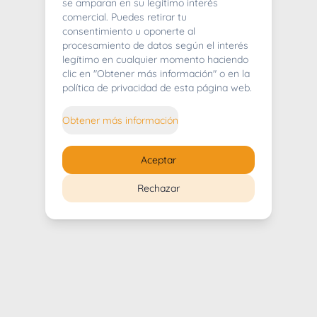
404
se amparan en su legítimo interés
comercial. Puedes retirar tu
consentimiento u oponerte al
procesamiento de datos según el interés
legítimo en cualquier momento haciendo
clic en "Obtener más información" o en la
Whoops! Lo sentimos mucho.
política de privacidad de esta página web.
Puedes regresar al
inicio
Obtener más información
Regresar al inicio
Aceptar
Rechazar