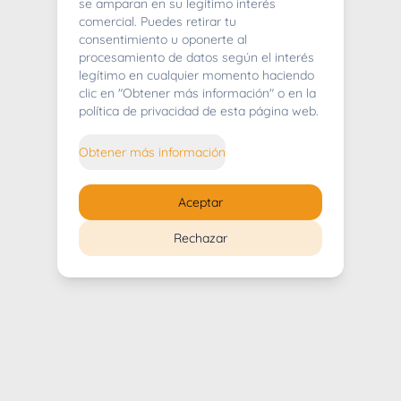
404
se amparan en su legítimo interés
comercial. Puedes retirar tu
consentimiento u oponerte al
procesamiento de datos según el interés
legítimo en cualquier momento haciendo
clic en "Obtener más información" o en la
Whoops! Lo sentimos mucho.
política de privacidad de esta página web.
Puedes regresar al
inicio
Obtener más información
Regresar al inicio
Aceptar
Rechazar