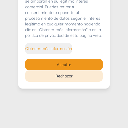
404
se amparan en su legítimo interés
comercial. Puedes retirar tu
consentimiento u oponerte al
procesamiento de datos según el interés
legítimo en cualquier momento haciendo
clic en "Obtener más información" o en la
Whoops! Lo sentimos mucho.
política de privacidad de esta página web.
Puedes regresar al
inicio
Obtener más información
Regresar al inicio
Aceptar
Rechazar