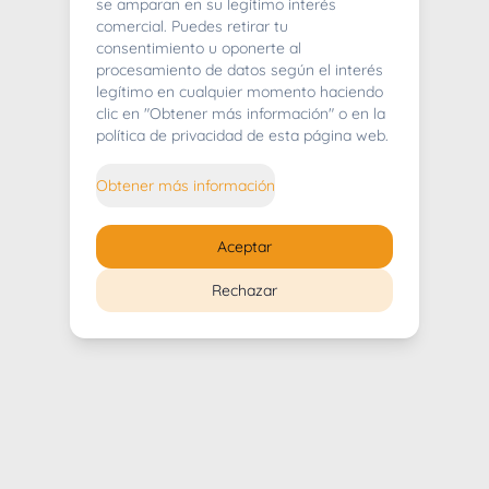
404
se amparan en su legítimo interés
comercial. Puedes retirar tu
consentimiento u oponerte al
procesamiento de datos según el interés
legítimo en cualquier momento haciendo
clic en "Obtener más información" o en la
Whoops! Lo sentimos mucho.
política de privacidad de esta página web.
Puedes regresar al
inicio
Obtener más información
Regresar al inicio
Aceptar
Rechazar