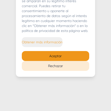
404
se amparan en su legítimo interés
comercial. Puedes retirar tu
consentimiento u oponerte al
procesamiento de datos según el interés
legítimo en cualquier momento haciendo
clic en "Obtener más información" o en la
Whoops! Lo sentimos mucho.
política de privacidad de esta página web.
Puedes regresar al
inicio
Obtener más información
Regresar al inicio
Aceptar
Rechazar