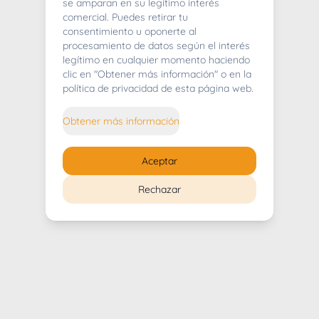
404
se amparan en su legítimo interés
comercial. Puedes retirar tu
consentimiento u oponerte al
procesamiento de datos según el interés
legítimo en cualquier momento haciendo
clic en "Obtener más información" o en la
Whoops! Lo sentimos mucho.
política de privacidad de esta página web.
Puedes regresar al
inicio
Obtener más información
Regresar al inicio
Aceptar
Rechazar