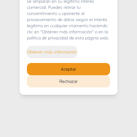
404
se amparan en su legítimo interés
comercial. Puedes retirar tu
consentimiento u oponerte al
procesamiento de datos según el interés
legítimo en cualquier momento haciendo
clic en "Obtener más información" o en la
Whoops! Lo sentimos mucho.
política de privacidad de esta página web.
Puedes regresar al
inicio
Obtener más información
Regresar al inicio
Aceptar
Rechazar