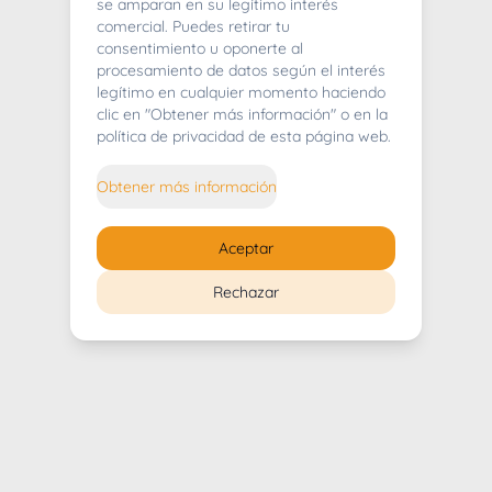
404
se amparan en su legítimo interés
comercial. Puedes retirar tu
consentimiento u oponerte al
procesamiento de datos según el interés
legítimo en cualquier momento haciendo
clic en "Obtener más información" o en la
Whoops! Lo sentimos mucho.
política de privacidad de esta página web.
Puedes regresar al
inicio
Obtener más información
Regresar al inicio
Aceptar
Rechazar