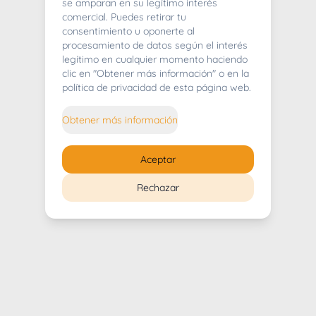
404
se amparan en su legítimo interés
comercial. Puedes retirar tu
consentimiento u oponerte al
procesamiento de datos según el interés
legítimo en cualquier momento haciendo
clic en "Obtener más información" o en la
Whoops! Lo sentimos mucho.
política de privacidad de esta página web.
Puedes regresar al
inicio
Obtener más información
Regresar al inicio
Aceptar
Rechazar