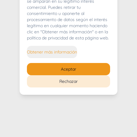
404
se amparan en su legítimo interés
comercial. Puedes retirar tu
consentimiento u oponerte al
procesamiento de datos según el interés
legítimo en cualquier momento haciendo
clic en "Obtener más información" o en la
Whoops! Lo sentimos mucho.
política de privacidad de esta página web.
Puedes regresar al
inicio
Obtener más información
Regresar al inicio
Aceptar
Rechazar