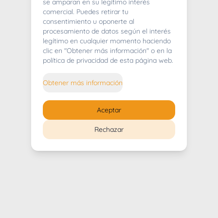
404
se amparan en su legítimo interés
comercial. Puedes retirar tu
consentimiento u oponerte al
procesamiento de datos según el interés
legítimo en cualquier momento haciendo
clic en "Obtener más información" o en la
Whoops! Lo sentimos mucho.
política de privacidad de esta página web.
Puedes regresar al
inicio
Obtener más información
Regresar al inicio
Aceptar
Rechazar