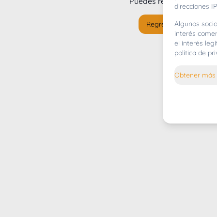
Puedes regresar al
inicio
direcciones IP
Algunos socio
Regresar al inicio
interés comer
el interés le
política de p
Obtener más 