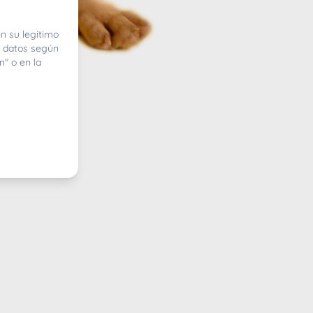
n su legítimo
e datos según
n" o en la