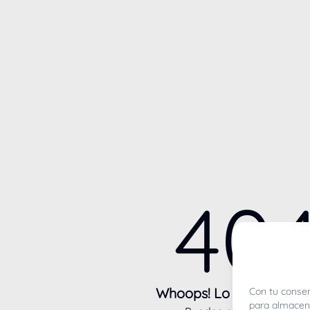
40
Whoops! Lo sentimos m
Con tu consen
para almacena