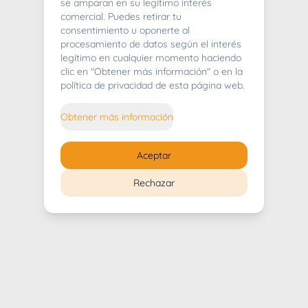
404
se amparan en su legítimo interés
comercial. Puedes retirar tu
consentimiento u oponerte al
procesamiento de datos según el interés
legítimo en cualquier momento haciendo
clic en "Obtener más información" o en la
Whoops! Lo sentimos mucho.
política de privacidad de esta página web.
Puedes regresar al
inicio
Obtener más información
Regresar al inicio
Aceptar
Rechazar