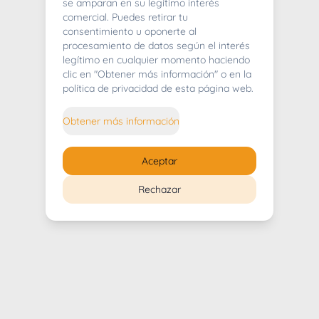
404
se amparan en su legítimo interés
comercial. Puedes retirar tu
consentimiento u oponerte al
procesamiento de datos según el interés
legítimo en cualquier momento haciendo
clic en "Obtener más información" o en la
Whoops! Lo sentimos mucho.
política de privacidad de esta página web.
Puedes regresar al
inicio
Obtener más información
Regresar al inicio
Aceptar
Rechazar