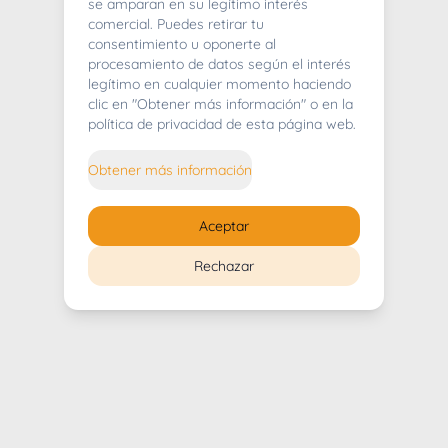
404
se amparan en su legítimo interés
comercial. Puedes retirar tu
consentimiento u oponerte al
procesamiento de datos según el interés
legítimo en cualquier momento haciendo
clic en "Obtener más información" o en la
Whoops! Lo sentimos mucho.
política de privacidad de esta página web.
Puedes regresar al
inicio
Obtener más información
Regresar al inicio
Aceptar
Rechazar