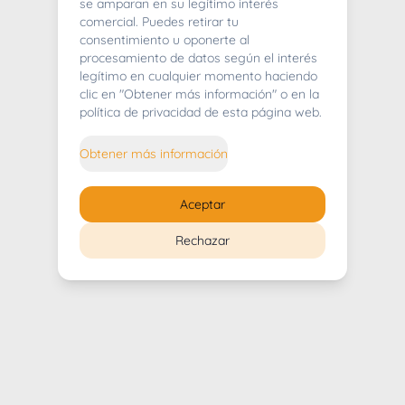
404
se amparan en su legítimo interés
comercial. Puedes retirar tu
consentimiento u oponerte al
procesamiento de datos según el interés
legítimo en cualquier momento haciendo
clic en "Obtener más información" o en la
Whoops! Lo sentimos mucho.
política de privacidad de esta página web.
Puedes regresar al
inicio
Obtener más información
Regresar al inicio
Aceptar
Rechazar