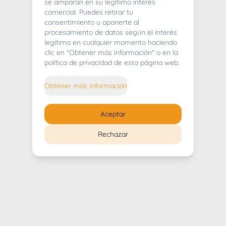
404
se amparan en su legítimo interés
comercial. Puedes retirar tu
consentimiento u oponerte al
procesamiento de datos según el interés
legítimo en cualquier momento haciendo
clic en "Obtener más información" o en la
Whoops! Lo sentimos mucho.
política de privacidad de esta página web.
Puedes regresar al
inicio
Obtener más información
Regresar al inicio
Aceptar
Rechazar