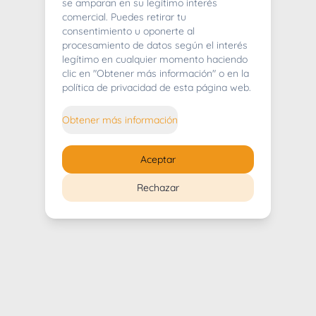
404
se amparan en su legítimo interés
comercial. Puedes retirar tu
consentimiento u oponerte al
procesamiento de datos según el interés
legítimo en cualquier momento haciendo
clic en "Obtener más información" o en la
Whoops! Lo sentimos mucho.
política de privacidad de esta página web.
Puedes regresar al
inicio
Obtener más información
Regresar al inicio
Aceptar
Rechazar