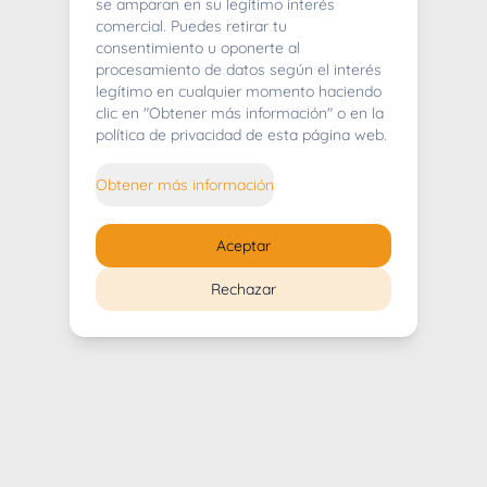
404
se amparan en su legítimo interés
comercial. Puedes retirar tu
consentimiento u oponerte al
procesamiento de datos según el interés
legítimo en cualquier momento haciendo
clic en "Obtener más información" o en la
Whoops! Lo sentimos mucho.
política de privacidad de esta página web.
Puedes regresar al
inicio
Obtener más información
Regresar al inicio
Aceptar
Rechazar