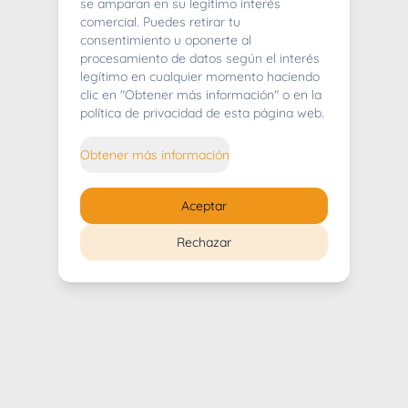
404
se amparan en su legítimo interés
comercial. Puedes retirar tu
consentimiento u oponerte al
procesamiento de datos según el interés
legítimo en cualquier momento haciendo
clic en "Obtener más información" o en la
Whoops! Lo sentimos mucho.
política de privacidad de esta página web.
Puedes regresar al
inicio
Obtener más información
Regresar al inicio
Aceptar
Rechazar