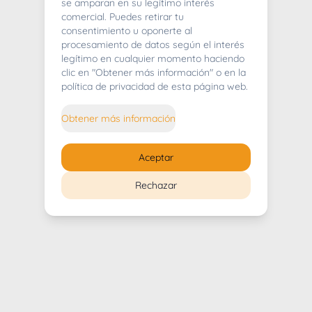
404
se amparan en su legítimo interés
comercial. Puedes retirar tu
consentimiento u oponerte al
procesamiento de datos según el interés
legítimo en cualquier momento haciendo
clic en "Obtener más información" o en la
Whoops! Lo sentimos mucho.
política de privacidad de esta página web.
Puedes regresar al
inicio
Obtener más información
Regresar al inicio
Aceptar
Rechazar