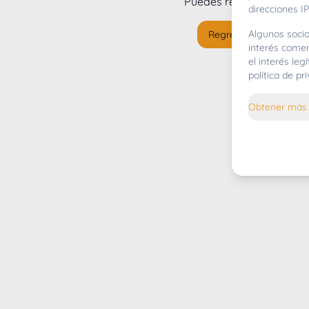
Puedes regresar al
inicio
direcciones IP
Algunos socio
Regresar al inicio
interés comer
el interés le
política de p
Obtener más 