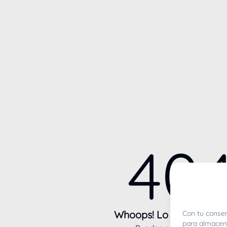
40
Whoops! Lo sentimos m
Con tu consen
para almacena