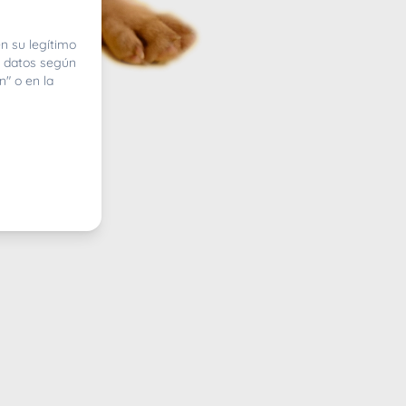
n su legítimo
e datos según
n" o en la