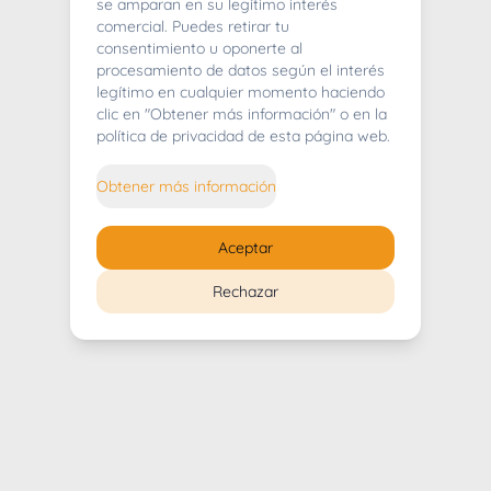
404
se amparan en su legítimo interés
comercial. Puedes retirar tu
consentimiento u oponerte al
procesamiento de datos según el interés
legítimo en cualquier momento haciendo
clic en "Obtener más información" o en la
Whoops! Lo sentimos mucho.
política de privacidad de esta página web.
Puedes regresar al
inicio
Obtener más información
Regresar al inicio
Aceptar
Rechazar