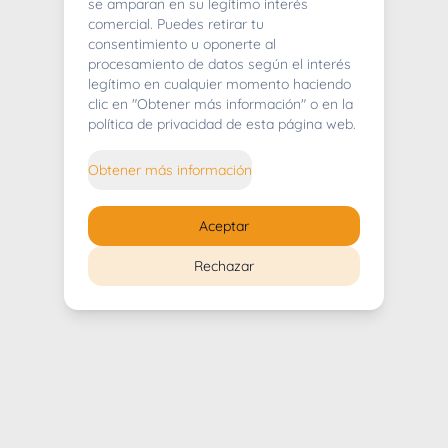
404
se amparan en su legítimo interés
comercial. Puedes retirar tu
consentimiento u oponerte al
procesamiento de datos según el interés
legítimo en cualquier momento haciendo
clic en "Obtener más información" o en la
Whoops! Lo sentimos mucho.
política de privacidad de esta página web.
Puedes regresar al
inicio
Obtener más información
Regresar al inicio
Aceptar
Rechazar