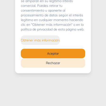
404
se amparan en su legítimo interés
comercial. Puedes retirar tu
consentimiento u oponerte al
procesamiento de datos según el interés
legítimo en cualquier momento haciendo
clic en "Obtener más información" o en la
Whoops! Lo sentimos mucho.
política de privacidad de esta página web.
Puedes regresar al
inicio
Obtener más información
Regresar al inicio
Aceptar
Rechazar