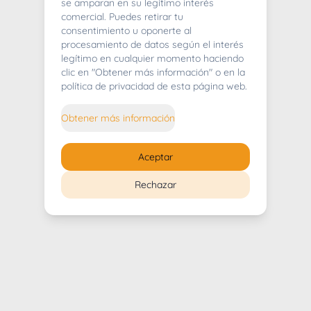
404
se amparan en su legítimo interés
comercial. Puedes retirar tu
consentimiento u oponerte al
procesamiento de datos según el interés
legítimo en cualquier momento haciendo
clic en "Obtener más información" o en la
Whoops! Lo sentimos mucho.
política de privacidad de esta página web.
Puedes regresar al
inicio
Obtener más información
Regresar al inicio
Aceptar
Rechazar