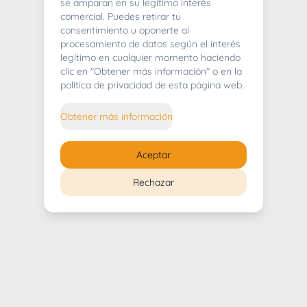
404
se amparan en su legítimo interés
comercial. Puedes retirar tu
consentimiento u oponerte al
procesamiento de datos según el interés
legítimo en cualquier momento haciendo
clic en "Obtener más información" o en la
Whoops! Lo sentimos mucho.
política de privacidad de esta página web.
Puedes regresar al
inicio
Obtener más información
Regresar al inicio
Aceptar
Rechazar