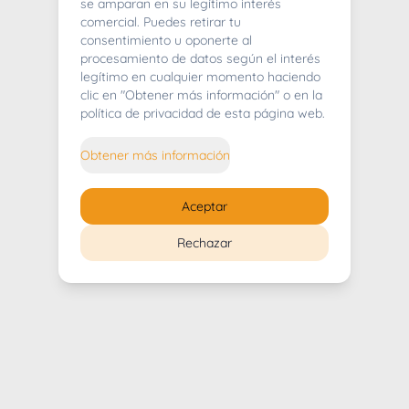
404
se amparan en su legítimo interés
comercial. Puedes retirar tu
consentimiento u oponerte al
procesamiento de datos según el interés
legítimo en cualquier momento haciendo
clic en "Obtener más información" o en la
Whoops! Lo sentimos mucho.
política de privacidad de esta página web.
Puedes regresar al
inicio
Obtener más información
Regresar al inicio
Aceptar
Rechazar