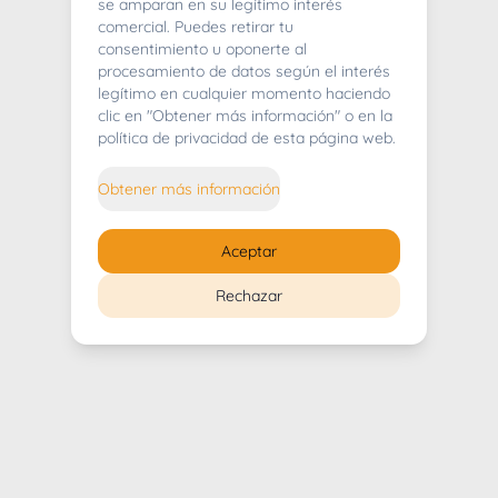
404
se amparan en su legítimo interés
comercial. Puedes retirar tu
consentimiento u oponerte al
procesamiento de datos según el interés
legítimo en cualquier momento haciendo
clic en "Obtener más información" o en la
Whoops! Lo sentimos mucho.
política de privacidad de esta página web.
Puedes regresar al
inicio
Obtener más información
Regresar al inicio
Aceptar
Rechazar