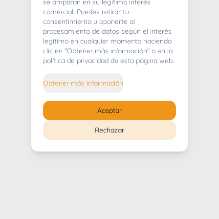
404
se amparan en su legítimo interés
comercial. Puedes retirar tu
consentimiento u oponerte al
procesamiento de datos según el interés
legítimo en cualquier momento haciendo
clic en "Obtener más información" o en la
Whoops! Lo sentimos mucho.
política de privacidad de esta página web.
Puedes regresar al
inicio
Obtener más información
Regresar al inicio
Aceptar
Rechazar