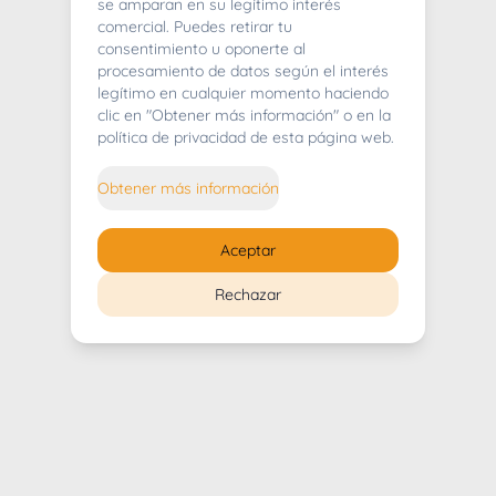
404
se amparan en su legítimo interés
comercial. Puedes retirar tu
consentimiento u oponerte al
procesamiento de datos según el interés
legítimo en cualquier momento haciendo
clic en "Obtener más información" o en la
Whoops! Lo sentimos mucho.
política de privacidad de esta página web.
Puedes regresar al
inicio
Obtener más información
Regresar al inicio
Aceptar
Rechazar