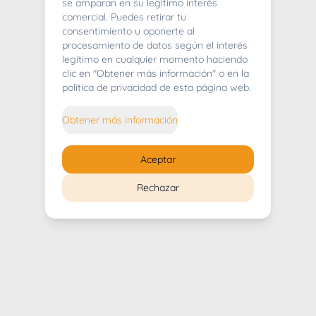
404
se amparan en su legítimo interés
comercial. Puedes retirar tu
consentimiento u oponerte al
procesamiento de datos según el interés
legítimo en cualquier momento haciendo
clic en "Obtener más información" o en la
Whoops! Lo sentimos mucho.
política de privacidad de esta página web.
Puedes regresar al
inicio
Obtener más información
Regresar al inicio
Aceptar
Rechazar