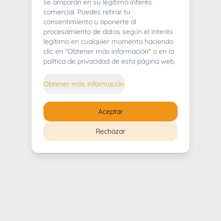
404
se amparan en su legítimo interés
comercial. Puedes retirar tu
consentimiento u oponerte al
procesamiento de datos según el interés
legítimo en cualquier momento haciendo
clic en "Obtener más información" o en la
Whoops! Lo sentimos mucho.
política de privacidad de esta página web.
Puedes regresar al
inicio
Obtener más información
Regresar al inicio
Aceptar
Rechazar