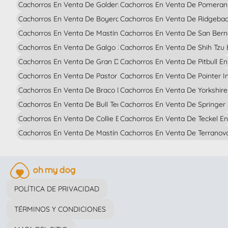
Cachorros En Venta De Golden Retriever En
Cachorros En Venta De Po
Cachorros En Venta De Boyero De Berna En
Cachorros En Venta D
Cachorros En Venta De Mastín Del Pirineo En
Cachorros En Venta De S
Cachorros En Venta De Galgo Español En
Cachorros En Venta De Shih T
Cachorros En Venta De Gran Danés En
Cachorros En Venta De Pitbull En
Cachorros En Venta De Pastor Alemán En
Cachorros En Venta De Po
Cachorros En Venta De Braco De Weimar En
Cachorros En Venta De Yorks
Cachorros En Venta De Bull Terrier En
Cachorros En Venta D
Cachorros En Venta De Collie Barbudo En
Cachorros En Venta De Teckel En
Cachorros En Venta De Mastín Español En
Cachorros En Venta De Terr
POLÍTICA DE PRIVACIDAD
TÉRMINOS Y CONDICIONES