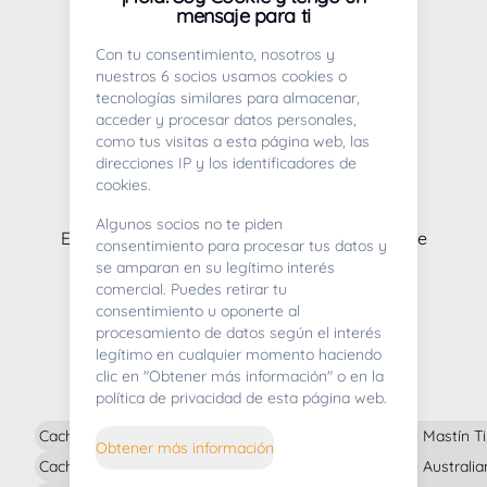
mensaje para ti
Con tu consentimiento, nosotros y
nuestros 6 socios usamos cookies o
tecnologías similares para almacenar,
acceder y procesar datos personales,
como tus visitas a esta página web, las
direcciones IP y los identificadores de
cookies.
Whoops! Lo sentimos mucho
Algunos socios no te piden
En estos momentos no tenemos camadas de
consentimiento para procesar tus datos y
cachorros disponibles
se amparan en su legítimo interés
comercial. Puedes retirar tu
consentimiento u oponerte al
procesamiento de datos según el interés
legítimo en cualquier momento haciendo
Cachorros en venta
clic en "Obtener más información" o en la
política de privacidad de esta página web.
Cachorros En Venta De Braco Alemán En
Cachorros En Venta De 
Obtener más información
Cachorros En Venta De Chihuahua En
Cachorros En Venta D