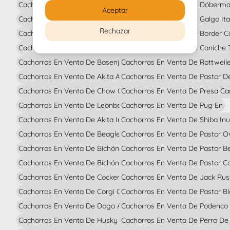
Cachorros En Venta De Bichón Habanero En
Cachorros En Venta De Dó
Aceptar
Cachorros En Venta De Bulldog Francés En
Cachorros En Venta De Ga
Rechazar
Cachorros En Venta De Dálmata En
Cachorros En Venta De Bor
Cachorros En Venta De Labrador Retriever En
Cachorros En Venta De Ca
Cachorros En Venta De Basenji En
Cachorros En Venta De Rott
Cachorros En Venta De Akita Americano En
Cachorros En Venta De
Cachorros En Venta De Chow Chow En
Cachorros En Venta De P
Cachorros En Venta De Leonberger En
Cachorros En Venta De Pug En
Cachorros En Venta De Akita Inu En
Cachorros En Venta De Shiba
Cachorros En Venta De Beagle En
Cachorros En Venta 
Cachorros En Venta De Bichón Frisé En
Cachorros En Venta De Pa
Cachorros En Venta De Bichón Maltés En
Cachorros En Venta De P
Cachorros En Venta De Cocker Spaniel En
Cachorros En Venta De 
Cachorros En Venta De Corgi Galés De Pembroke En
Cachorros En Venta De
Cachorros En Venta De Dogo Argentino En
Cachorros En Venta De
Cachorros En Venta De Husky En
Cachorros En Venta De 