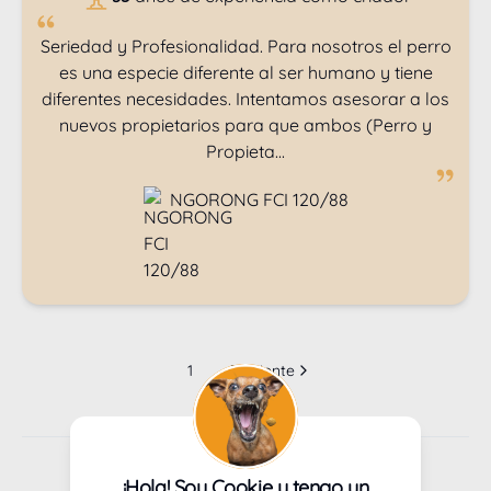
Seriedad y Profesionalidad. Para nosotros el perro
es una especie diferente al ser humano y tiene
diferentes necesidades. Intentamos asesorar a los
nuevos propietarios para que ambos (Perro y
Propieta...
NGORONG FCI 120/88
1
Siguiente
Cachorros en venta en Alicante
¡Hola! Soy Cookie y tengo un