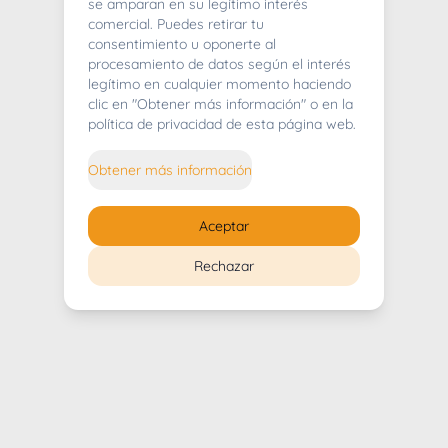
404
se amparan en su legítimo interés
comercial. Puedes retirar tu
consentimiento u oponerte al
procesamiento de datos según el interés
legítimo en cualquier momento haciendo
clic en "Obtener más información" o en la
Whoops! Lo sentimos mucho.
política de privacidad de esta página web.
Puedes regresar al
inicio
Obtener más información
Regresar al inicio
Aceptar
Rechazar