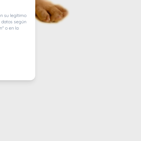
n su legítimo
e datos según
n" o en la