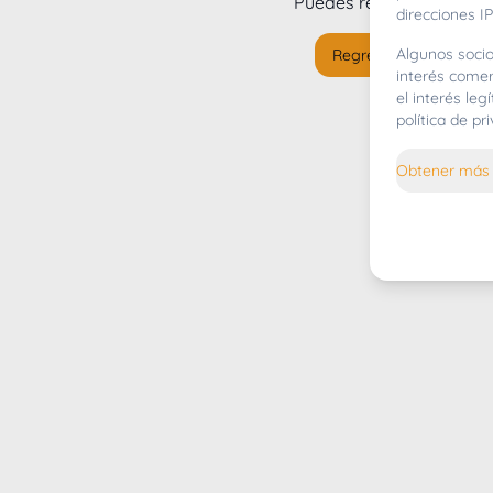
Puedes regresar al
inicio
direcciones IP
Algunos socio
Regresar al inicio
interés comer
el interés le
política de p
Obtener más 