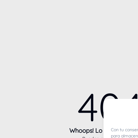
40
Whoops! Lo sentimos m
Con tu consen
para almacena