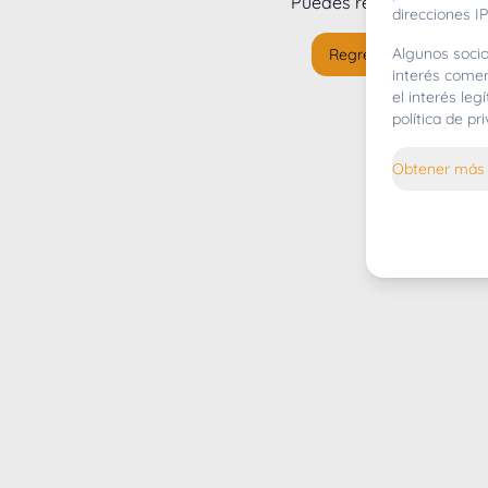
Puedes regresar al
inicio
direcciones IP
Algunos socio
Regresar al inicio
interés comer
el interés le
política de p
Obtener más 