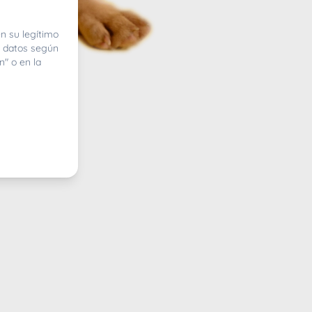
n su legítimo
e datos según
n" o en la