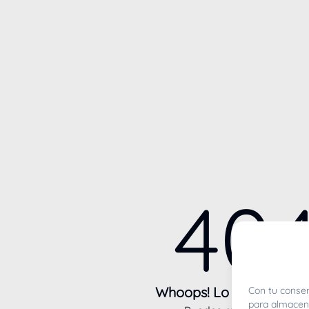
40
Whoops! Lo sentimos m
Con tu consen
para almacena