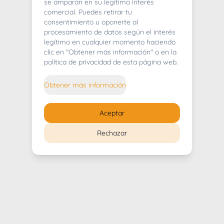
404
se amparan en su legítimo interés
comercial. Puedes retirar tu
consentimiento u oponerte al
procesamiento de datos según el interés
legítimo en cualquier momento haciendo
clic en "Obtener más información" o en la
Whoops! Lo sentimos mucho.
política de privacidad de esta página web.
Puedes regresar al
inicio
Obtener más información
Regresar al inicio
Aceptar
Rechazar