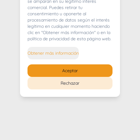
404
se amparan en su legítimo interés
comercial. Puedes retirar tu
consentimiento u oponerte al
procesamiento de datos según el interés
legítimo en cualquier momento haciendo
clic en "Obtener más información" o en la
Whoops! Lo sentimos mucho.
política de privacidad de esta página web.
Puedes regresar al
inicio
Obtener más información
Regresar al inicio
Aceptar
Rechazar