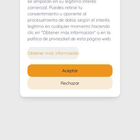
404
se amparan en su legítimo interés
comercial. Puedes retirar tu
consentimiento u oponerte al
procesamiento de datos según el interés
legítimo en cualquier momento haciendo
clic en "Obtener más información" o en la
Whoops! Lo sentimos mucho.
política de privacidad de esta página web.
Puedes regresar al
inicio
Obtener más información
Regresar al inicio
Aceptar
Rechazar