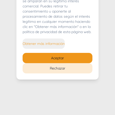
404
se amparan en su legítimo interés
comercial. Puedes retirar tu
consentimiento u oponerte al
procesamiento de datos según el interés
legítimo en cualquier momento haciendo
clic en "Obtener más información" o en la
Whoops! Lo sentimos mucho.
política de privacidad de esta página web.
Puedes regresar al
inicio
Obtener más información
Regresar al inicio
Aceptar
Rechazar