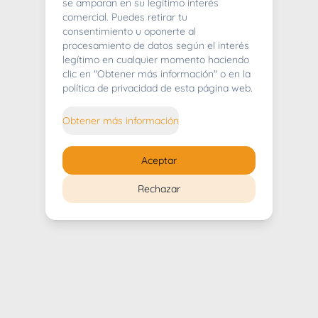
404
se amparan en su legítimo interés
comercial. Puedes retirar tu
consentimiento u oponerte al
procesamiento de datos según el interés
legítimo en cualquier momento haciendo
clic en "Obtener más información" o en la
Whoops! Lo sentimos mucho.
política de privacidad de esta página web.
Puedes regresar al
inicio
Obtener más información
Regresar al inicio
Aceptar
Rechazar