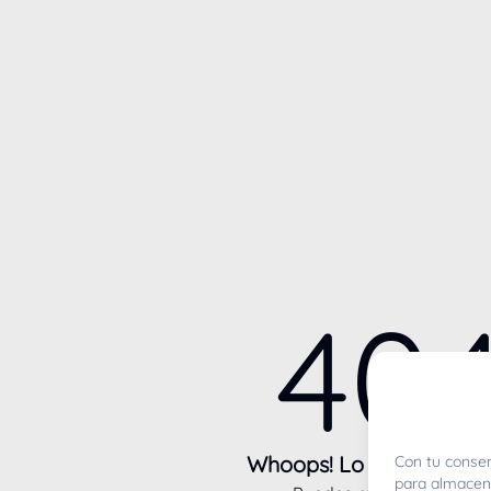
40
Whoops! Lo sentimos m
Con tu consen
para almacena