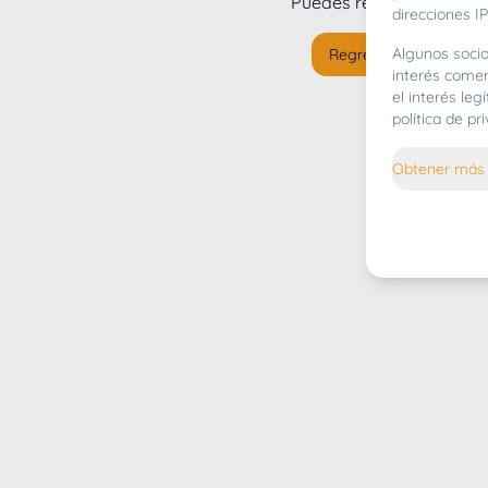
Puedes regresar al
inicio
direcciones IP
Algunos socio
Regresar al inicio
interés comer
el interés le
política de p
Obtener más 