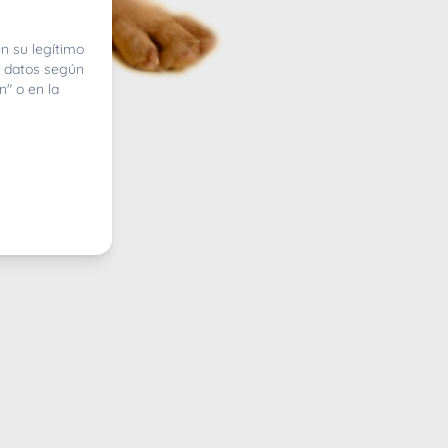
n su legítimo
e datos según
n" o en la