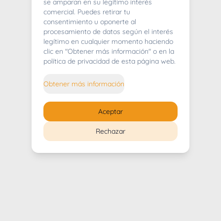
404
se amparan en su legítimo interés
comercial. Puedes retirar tu
consentimiento u oponerte al
procesamiento de datos según el interés
legítimo en cualquier momento haciendo
clic en "Obtener más información" o en la
Whoops! Lo sentimos mucho.
política de privacidad de esta página web.
Puedes regresar al
inicio
Obtener más información
Regresar al inicio
Aceptar
Rechazar