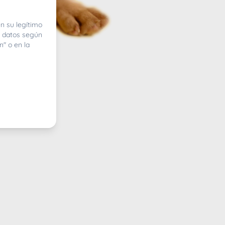
n su legítimo
e datos según
n" o en la