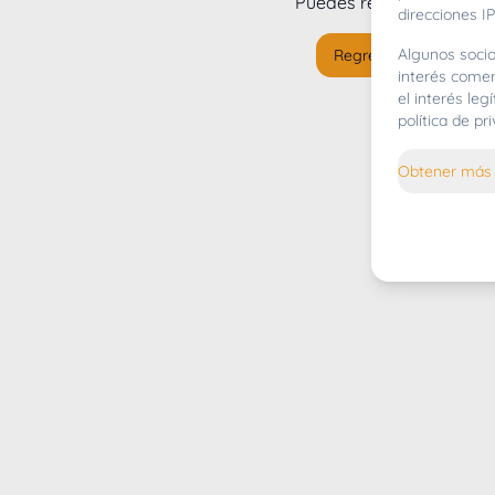
Puedes regresar al
inicio
direcciones IP
Algunos socio
Regresar al inicio
interés comer
el interés le
política de p
Obtener más 