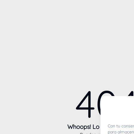
40
Whoops! Lo sentimos m
Con tu consen
para almacena