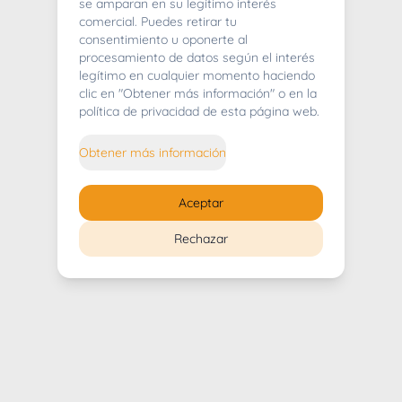
404
se amparan en su legítimo interés
comercial. Puedes retirar tu
consentimiento u oponerte al
procesamiento de datos según el interés
legítimo en cualquier momento haciendo
clic en "Obtener más información" o en la
Whoops! Lo sentimos mucho.
política de privacidad de esta página web.
Puedes regresar al
inicio
Obtener más información
Regresar al inicio
Aceptar
Rechazar