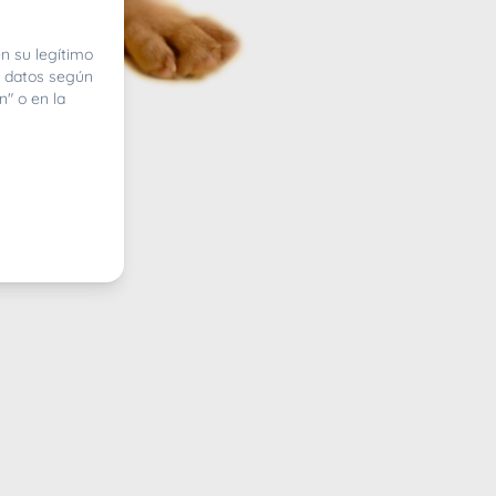
n su legítimo
e datos según
n" o en la