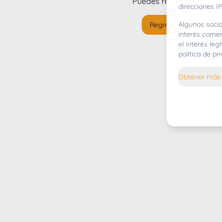
Puedes regresar al
inicio
direcciones IP
Algunos socio
Regresar al inicio
interés comer
el interés le
política de p
Obtener más 