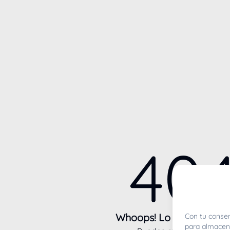
40
Whoops! Lo sentimos m
Con tu consen
para almacena