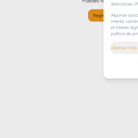
Puedes regresar al
inicio
direcciones IP
Algunos socio
Regresar al inicio
interés comer
el interés le
política de p
Obtener más 