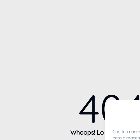
40
Whoops! Lo sentimos m
Con tu consen
para almacena