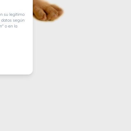
n su legítimo
e datos según
n" o en la