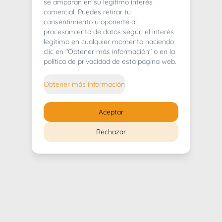
404
se amparan en su legítimo interés
comercial. Puedes retirar tu
consentimiento u oponerte al
procesamiento de datos según el interés
legítimo en cualquier momento haciendo
clic en "Obtener más información" o en la
Whoops! Lo sentimos mucho.
política de privacidad de esta página web.
Puedes regresar al
inicio
Obtener más información
Regresar al inicio
Aceptar
Rechazar