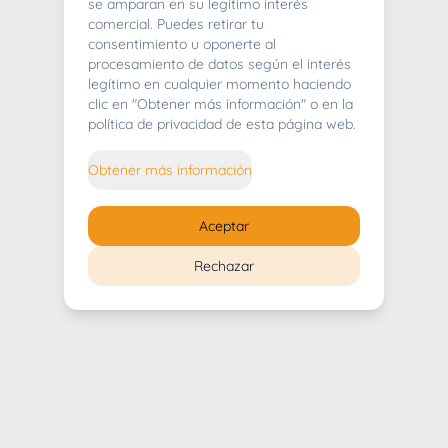
404
se amparan en su legítimo interés
comercial. Puedes retirar tu
consentimiento u oponerte al
procesamiento de datos según el interés
legítimo en cualquier momento haciendo
clic en "Obtener más información" o en la
Whoops! Lo sentimos mucho.
política de privacidad de esta página web.
Puedes regresar al
inicio
Obtener más información
Regresar al inicio
Aceptar
Rechazar